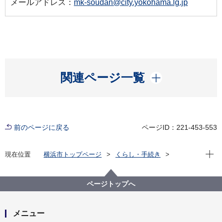
メールアドレス：
mk-soudan@city.yokohama.lg.jp
開く
関連ページ一覧
前のページに戻る
ページID：221-453-553
現在位
現在位置
横浜市トップページ
くらし・手続き
まちづくり・環境
環境保全
環境保全の取組
生活騒音
生活騒音とは？
ページトップへ
メニュー