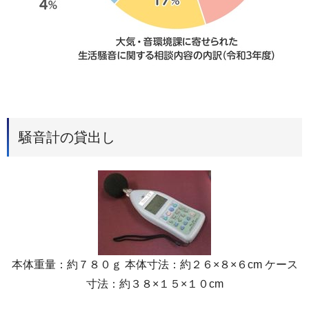
騒音計の貸出し
本体重量：約７８０ｇ 本体寸法：約２６×８×６cm ケース
寸法：約３８×１５×１０cm