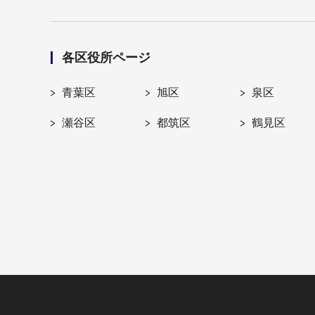
各区役所ページ
青葉区
旭区
泉区
瀬谷区
都筑区
鶴見区