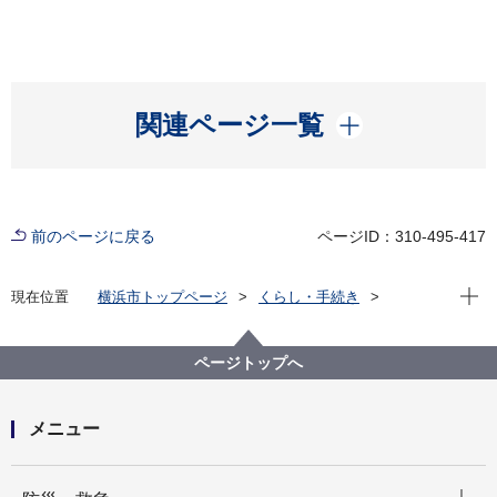
開く
関連ページ一覧
前のページに戻る
ページID：310-495-417
現在位
現在位置
横浜市トップページ
くらし・手続き
まちづくり・環境
道路
道路の手続きに関すること
ページトップへ
メニュー
開く