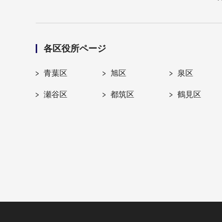
各区役所ページ
青葉区
旭区
泉区
瀬谷区
都筑区
鶴見区