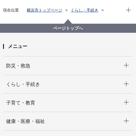
現在位
現在位置
横浜市トップページ
くらし・手続き
まちづくり・環境
道路
道路の維持
道路維持関係資料
ページトップへ
メニュー
開く
防災・救急
開く
くらし・手続き
開く
子育て・教育
開く
健康・医療・福祉
開く