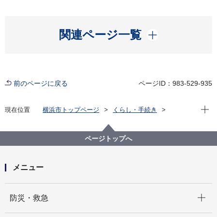
開く
関連ページ一覧
前のページに戻る
ページID：983-529-935
現在位
現在位置
横浜市トップページ
くらし・手続き
まちづくり・環境
道路
安全施設
交通安全のための施設
道路標識（道路案内標識、主要地点名標識 等）
ページトップへ
メニュー
開く
防災・救急