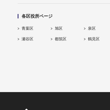
各区役所ページ
青葉区
旭区
泉区
瀬谷区
都筑区
鶴見区