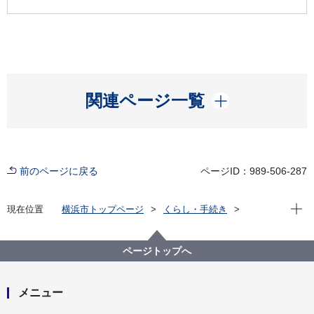
開く
関連ページ一覧
前のページに戻る
ページID：989-506-287
現在位
現在位置
横浜市トップページ
くらし・手続き
市民協働・学び
市民と行政の協働
市民活動への支援
よこはま夢ファンド
よこはま夢ファンドの活用（助成金、団体登録等）
ページトップへ
組織基盤強化助成金について
組織基盤強化助成金
メニュー