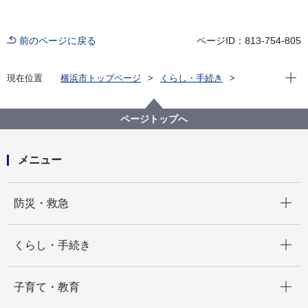
前のページに戻る
ページID：813-754-805
現在位
現在位置
横浜市トップページ
くらし・手続き
市民協働・学び
市民と行政の協働
市民活動への支援
よこはま夢ファンド
新着情報（よこはま夢ファンド）
ページトップへ
メニュー
開く
防災・救急
開く
くらし・手続き
開く
子育て・教育