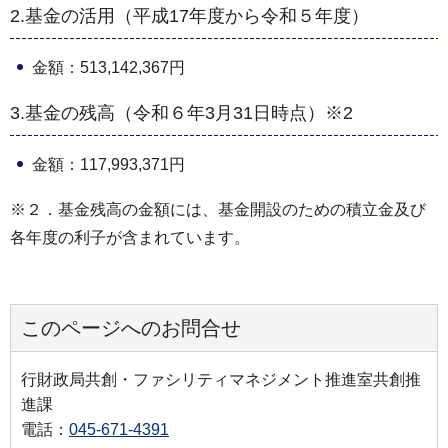
2.基金の活用（平成17年度から令和５年度）
⾦額：513,142,367円
3.基⾦の残⾼（令和６年3⽉31⽇時点）※2
⾦額：117,993,371円
※２．基⾦残⾼の⾦額には、基⾦開設のための積⽴⾦及び
各年度の利⼦が含まれています。
このページへのお問合せ
行財政局共創・ファシリティマネジメント推進室共創推
進課
電話：
045-671-4391