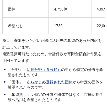
団体
4,758件
439,
希望なし
173件
22,0
※１．寄附をいただいた際に活⽤先の希望のあった内訳を
計上しています。
複数選択可能だったため、合計件数が寄附⾦額合計件数を
上回っています。
「分野」：
活動分野（５分野）
の中から特定の分野を希
望されたものです。
「団体」：
あらかじめ登録された団体
から特定の団体を
希望されたものです。
「希望無し」：特定の分野や団体ではなく、市⺠活動全
般へ活⽤を希望されたものです。