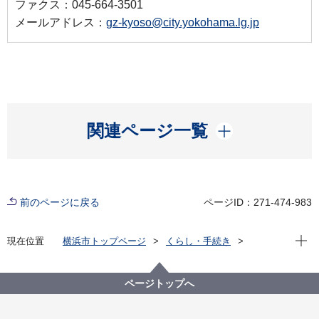
ファクス：045-664-3501
メールアドレス：
gz-kyoso@city.yokohama.lg.jp
開く
関連ページ一覧
前のページに戻る
ページID：271-474-983
現在位
現在位置
横浜市トップページ
くらし・手続き
市民協働・学び
市民と行政の協働
市民活動への支援
よこはま夢ファンド
よこはま夢ファンドについて
ページトップへ
市民活動推進基金（よこはま夢ファンド）とは