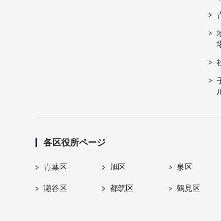
各区役所ページ
青葉区
旭区
泉区
瀬谷区
都筑区
鶴見区