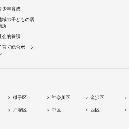
青少年育成
地域の子どもの居
場所
社会的養護
子育て総合ポータ
ル
磯子区
神奈川区
金沢区
戸塚区
中区
西区