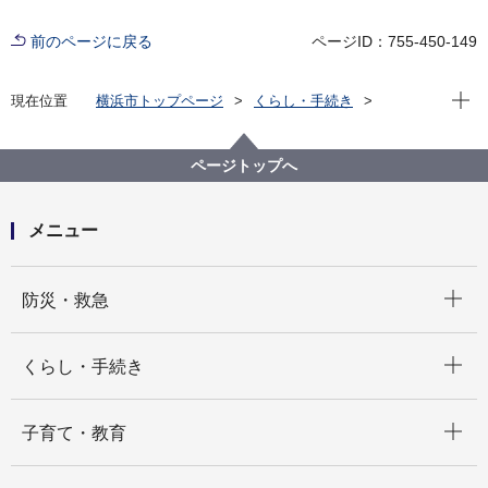
前のページに戻る
ページID：755-450-149
現在位
現在位置
横浜市トップページ
くらし・手続き
市民協働・学び
図書館
各図書館
都筑図書館
図書館への寄贈
ページトップへ
メニュー
開く
防災・救急
開く
くらし・手続き
開く
子育て・教育
開く