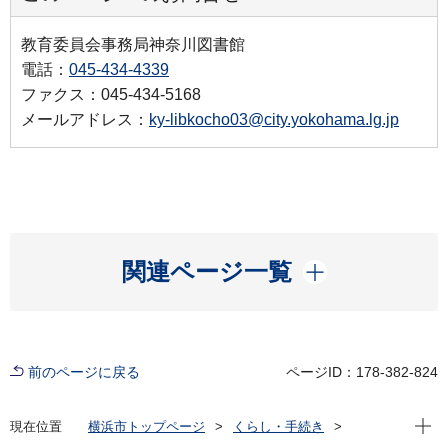
教育委員会事務局神奈川図書館
電話：
045-434-4339
ファクス：045-434-5168
メールアドレス：
ky-libkocho03@city.yokohama.lg.jp
開く
関連ページ一覧
前のページに戻る
ページID：178-382-824
現在位
現在位置
横浜市トップページ
くらし・手続き
市民協働・学び
図書館
各図書館