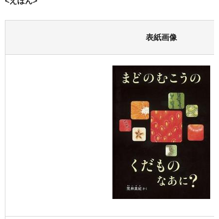
<えほん>
表紙画像