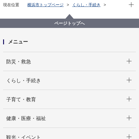
現在位
現在位置
横浜市トップページ
くらし・手続き
市民協働・学び
図書館
キッズページ
図書館からのおすすめ本
2021年
図書館からのおすすめ本 2021＜幼児から＞
ページトップへ
メニュー
開く
防災・救急
開く
くらし・手続き
開く
子育て・教育
開く
健康・医療・福祉
開く
観光・イベント