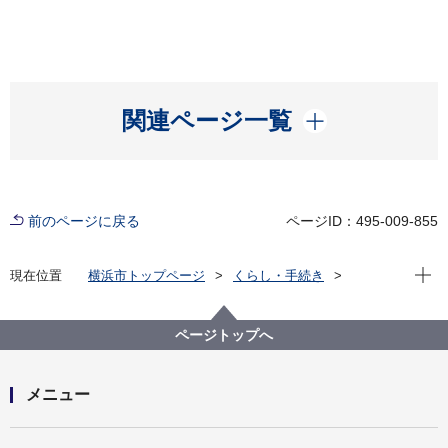
開く
関連ページ一覧
前のページに戻る
ページID：495-009-855
現在位
現在位置
横浜市トップページ
くらし・手続き
市民協働・学び
図書館
キッズページ
図書館からのおすすめ本
2021年
図書館からのおすすめ本 2021 ＜小学校中学年から＞
ページトップへ
メニュー
開く