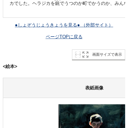
カでした。ヘラジカを
銃
でうつのか町でかうのか、みん
●しょぞうじょうきょうを見る● （外部サイト）
ページTOPに戻る
画面サイズで表示
<絵本>
表紙画像