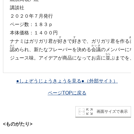
講談社
２０２０年７月発行
ページ数：１８３ｐ
本体価格：１４００円
す
す
あか
ナナミはガリガリ君が
好
きで
好
きで、ガリガリ君を作る
みと
かいぎ
認
められ、新たなフレーバーを決める
会議
のメンバーに
なら
ジュース味。アイデアが商品になってお店に
並
ぶまでを
●しょぞうじょうきょうを見る●（外部サイト）
ページTOPに戻る
画面サイズで表示
<ものがたり>