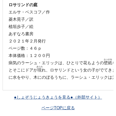
ロサリンドの庭
エルサ・ベスコフ／作
菱木晃子／訳
植垣歩子／絵
あすなろ書房
２０２１年２月発行
ページ数：４６ｐ
本体価格：１２００円
かべがみ
病気のラーシュ・エリックは、ひとりで花もようの
壁紙
あらわ
とそこにドアが
現
れ、ロサリンドという女の子がでてき
に水をやり、木にのぼるうちに、ラーシュ・エリックは
●しょぞうじょうきょうを見る●（外部サイト）
ページTOPに戻る