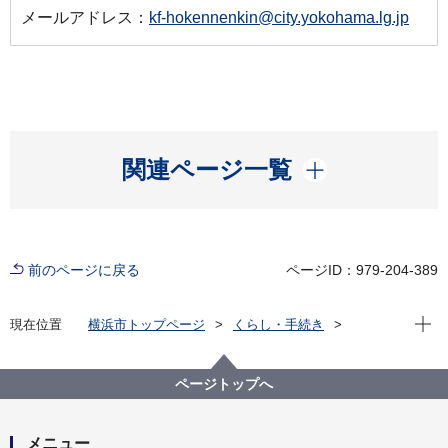
メールアドレス：
kf-hokennenkin@city.yokohama.lg.jp
開く
関連ページ一覧
前のページに戻る
ページID：979-204-389
現在位
現在位置
横浜市トップページ
くらし・手続き
戸籍・税・保険
国民年金
【新着情報】国民年金の付加保険料と産前産後免除に
関する電子申請を開始しました
ページトップへ
メニュー