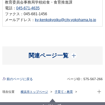
教育委員会事務局学校給食・食育推進課
電話：
045-671-4635
ファクス：045-681-1456
メールアドレス：
ky-kenkokyoiku@city.yokohama.lg.jp
開く
関連ページ一覧
前のページに戻る
ページID：575-567-266
現在位
現在位置
横浜市トップページ
子育て・教育
学校・教育
教育に関する施策・取組
学校給食・昼食
中学校
令和８年度からの中学校給食の食材調達に関する取組