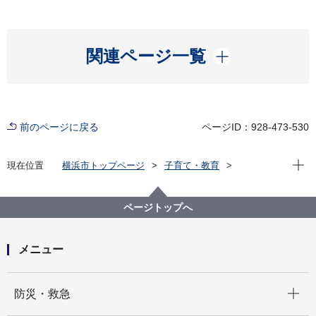
開く
関連ページ一覧
前のページに戻る
ページID：928-473-530
現在位
現在位置
横浜市トップページ
子育て・教育
学校・教育
教育に関する施策・取組
児童生徒指導・いじめ防止等の取組
横浜市いじめ問題専門委員会（部会）
ページトップへ
横浜市いじめ問題専門委員会令和７年度第10部会
メニュー
開く
防災・救急