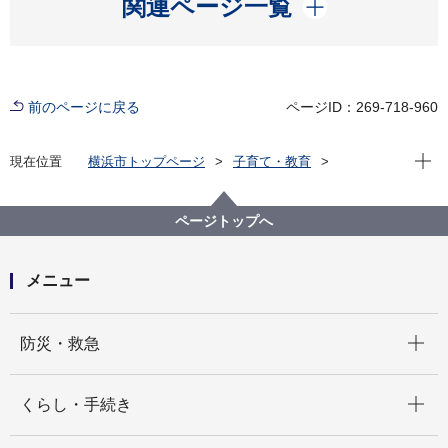
開く
関連ページ一覧
前のページに戻る
ページID：269-718-960
現在位
現在位置
横浜市トップページ
子育て・教育
学校・教育
教育に関する施策・取組
児童生徒指導・いじめ防止等の取組
横浜市いじめ問題専門委員会（部会）
ページトップへ
横浜市いじめ問題専門委員会令和７年度第９部会
メニュー
開く
防災・救急
開く
くらし・手続き
開く