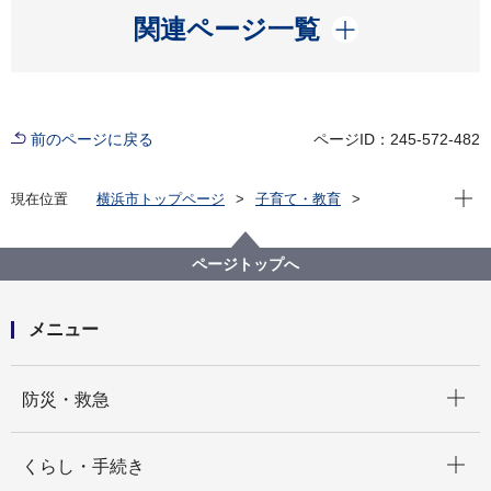
開く
関連ページ一覧
前のページに戻る
ページID：245-572-482
現在位
現在位置
横浜市トップページ
子育て・教育
学校・教育
教育に関する施策・取組
地域連携
ページトップへ
メニュー
開く
防災・救急
開く
くらし・手続き