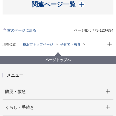
開く
関連ページ一覧
前のページに戻る
ページID：773-123-694
現在位
現在位置
横浜市トップページ
子育て・教育
学校・教育
通学区域・学校情報
小中学校・通学区域制度
横浜市立学校分布図・GIS
ページトップへ
メニュー
開く
防災・救急
開く
くらし・手続き