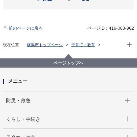
前のページに戻る
ページID：416-003-962
現在位
現在位置
横浜市トップページ
子育て・教育
子育て支援・相談
横浜子育てサポートシステム
提供・両方会員への給付金について
ページトップへ
メニュー
開く
防災・救急
開く
くらし・手続き
開く