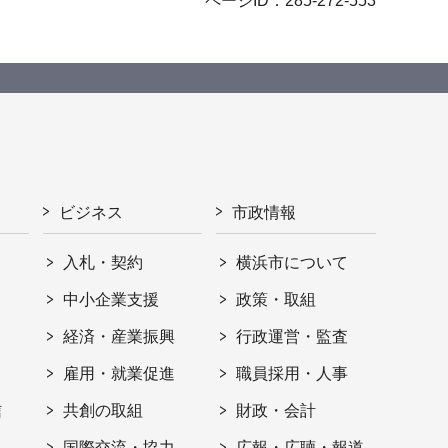
ページID：285-272-553
ビジネス
市政情報
入札・契約
横浜市について
ト
中小企業支援
政策・取組
経済・産業振興
行政運営・監査
雇用・就業促進
職員採用・人事
信
共創の取組
財政・会計
国際交流・協力
広報・広聴・報道