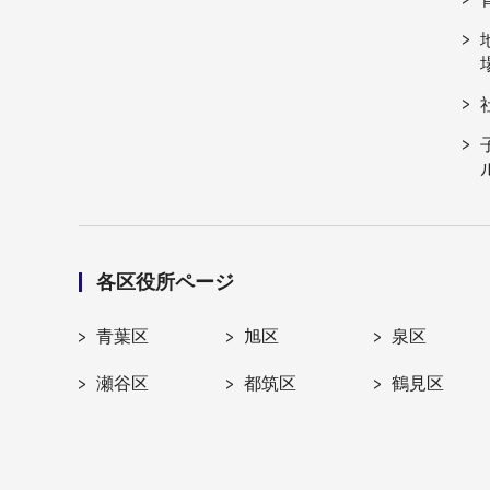
各区役所ページ
青葉区
旭区
泉区
瀬谷区
都筑区
鶴見区