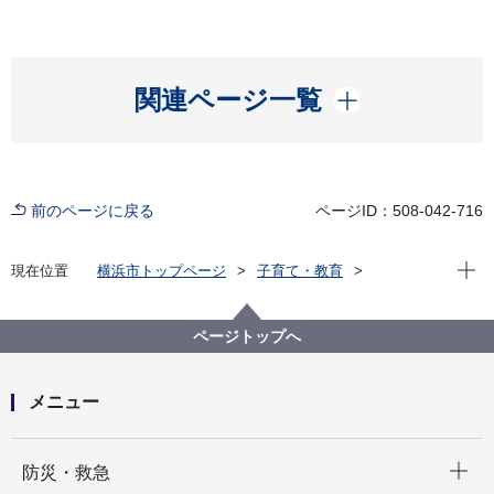
開く
関連ページ一覧
前のページに戻る
ページID：508-042-716
現在位
現在位置
横浜市トップページ
子育て・教育
子育て支援・相談
子どもの遊び場
親と子のつどいの広場
南区
ページトップへ
メニュー
開く
防災・救急