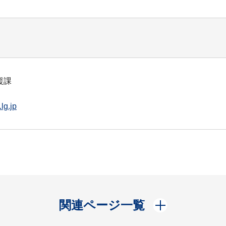
援課
lg.jp
開く
関連ページ一覧