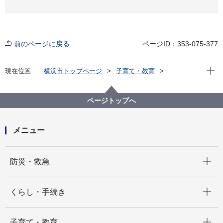
前のページに戻る
ページID：353-075-377
現在位
現在位置
横浜市トップページ
子育て・教育
子育て支援・相談
子どもの遊び場
親と子のつどいの広場
磯子区
磯子区子育てキディ・洋光台
ページトップへ
メニュー
開く
防災・救急
開く
くらし・手続き
開く
子育て・教育