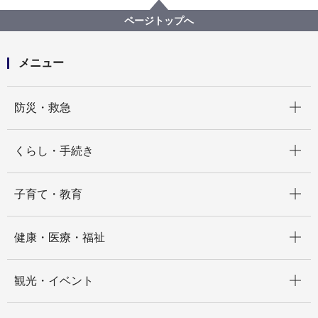
よこはま子ども・若者相談室（LINE相談）利用規約
ページトップへ
メニュー
開く
防災・救急
開く
くらし・手続き
開く
子育て・教育
開く
健康・医療・福祉
開く
観光・イベント
開く