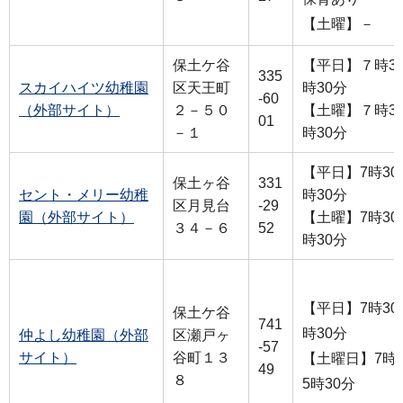
【土曜】－
保土ケ谷
【平日】７時30
335
スカイハイツ幼稚園
区天王町
時30分
-60
（外部サイト）
２－５０
【土曜】７時30
01
－１
時30分
【平日】7時30
保土ヶ谷
331
セント・メリー幼稚
時30分
区月見台
-29
園（外部サイト）
【土曜】7時30
３４－６
52
時30分
【平日】7時30
保土ケ谷
741
時30分
仲よし幼稚園（外部
区瀬戸ヶ
-57
サイト）
谷町１３
【土曜日】7時3
49
８
5時30分