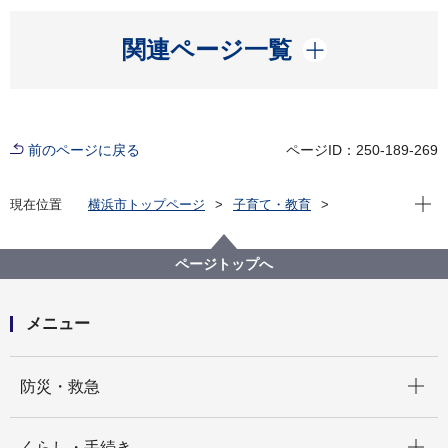
開く
関連ページ一覧
前のページに戻る
ページID：250-189-269
現在位
現在位置
横浜市トップページ
子育て・教育
保育・幼児教育
幼稚園・幼児教育
補助事業
私立幼稚園の２歳児保育
ページトップへ
メニュー
開く
防災・救急
開く
くらし・手続き