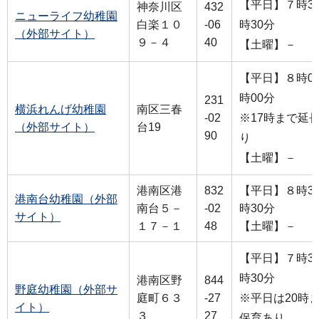
【平日】７時30
神奈川区
432
ニューライフ幼稚園
白楽１０
-06
時30分
（外部サイト）
９－４
40
【土曜】－
【平日】８時00
時00分
231
横浜れんげ幼稚園
南区三春
-02
※17時まで延
（外部サイト）
台19
90
り
【土曜】－
港南区港
832
【平日】８時30
港南台幼稚園（外部
南台５－
-02
時30分
サイト）
１７－１
48
【土曜】－
【平日】７時30
時30分
港南区野
844
野庭幼稚園（外部サ
庭町６３
-27
※平日は20時
イト）
３
27
保育あり