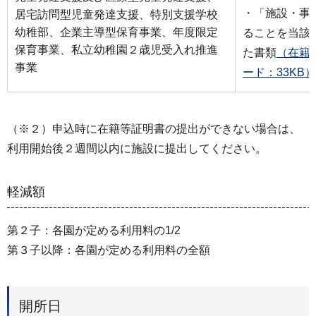
・「施設・事
居宅訪問型児童発達支援、特別支援学校
幼稚部、企業主導型保育事業、年度限定
ることを当該
保育事業、私立幼稚園２歳児受入れ推進
た書類
（在籍
事業
ード：33KB）
（※２）申込時に在籍等証明書の提出ができない場合は、
利用開始後２週間以内に施設に提出してください。
軽減額
第２子：各園が定める利用料の1/2
第３子以降：各園が定める利用料の全額
開所日