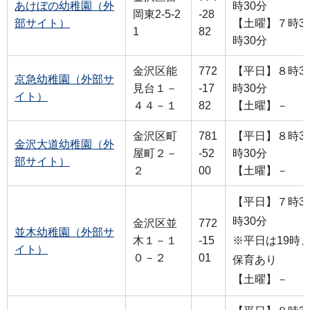
あけぼの幼稚園（外
時30分
岡東2-5-2
-28
部サイト）
【土曜】７時30
1
82
時30分
金沢区能
772
【平日】８時30
京急幼稚園（外部サ
見台１－
-17
時30分
イト）
４４－１
82
【土曜】－
金沢区町
781
【平日】８時30
金沢大道幼稚園（外
屋町２－
-52
時30分
部サイト）
２
00
【土曜】－
【平日】７時30
時30分
金沢区並
772
並木幼稚園（外部サ
木１－１
-15
※平日は19時
イト）
０－２
01
保育あり
【土曜】－