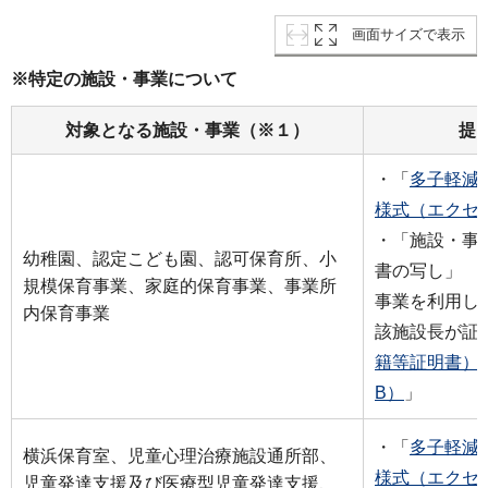
画面サイズで表示
※特定の施設・事業について
対象となる施設・事業（※１）
提
・「
多子軽減
様式（エクセル
・「施設・事
幼稚園、認定こども園、認可保育所、小
書の写し」 
規模保育事業、家庭的保育事業、事業所
事業を利用し
内保育事業
該施設長が証
籍等証明書）（
B）
」
・「
多子軽減
横浜保育室、児童心理治療施設通所部、
様式（エクセル
児童発達支援及び医療型児童発達支援、