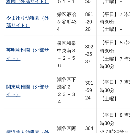
稚園（外部サイト）
５１－１
50
【土曜】－
栄区鍛冶
891
【平日】７時30
やまゆり幼稚園（外
ケ谷町43
-20
時30分
部サイト）
4
20
【土曜】－
【平日】８時30
泉区和泉
802
英明幼稚園（外部サ
中央南３
時30分
-25
－２－５
イト）
【土曜】７時30
37
６
時30分
瀬谷区下
【平日】７時30
301
関東幼稚園（外部サ
瀬谷２－
-59
時30分
イト）
２３－３
24
【土曜】－
４
【平日】８時30
時30分
瀬谷区阿
364
※７時30分～８
横浜隼人幼稚園（外