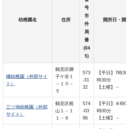
号
市
幼稚園名
住所
開所日・開
外
局
番
(04
5)
鶴見区獅
573
【平日】7時30
橘幼稚園（外部サイ
子ケ谷１
-31
時30分
ト）
－１０－
32
【土曜】－
５
鶴見区梶
574
【平日】８時00
三ツ池幼稚園（外部
山１－１
-03
時00分
サイト）
１－６
96
【土曜】－