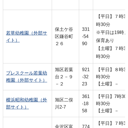
【平日】７時30
時30分
保土ケ谷
331
※平日は19時
若草幼稚園（外部サ
区鎌谷町
-54
イト）
保育あり
２６
90
【土曜】７時30
時30分
旭区若葉
921
【平日】８時30
プレスクール若葉幼
台２－９
-32
時30分
稚園（外部サイト）
－２
23
【土曜】－
361
【平日】7時30
横浜昭和幼稚園（外
旭区二俣
-18
時30分
部サイト）
川2-7
58
【土曜】－
【平日】７時30
金沢区富
774