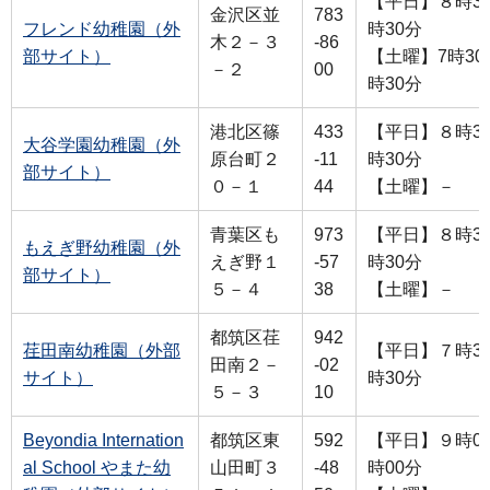
【平日】８時30
金沢区並
783
フレンド幼稚園（外
時30分
木２－３
-86
部サイト）
【土曜】7時30
－２
00
時30分
港北区篠
433
【平日】８時30
大谷学園幼稚園（外
原台町２
-11
時30分
部サイト）
０－１
44
【土曜】－
青葉区も
973
【平日】８時30
もえぎ野幼稚園（外
えぎ野１
-57
時30分
部サイト）
５－４
38
【土曜】－
都筑区荏
942
荏田南幼稚園（外部
【平日】７時30
田南２－
-02
サイト）
時30分
５－３
10
Beyondia Internation
都筑区東
592
【平日】９時00
al School やまた幼
山田町３
-48
時00分