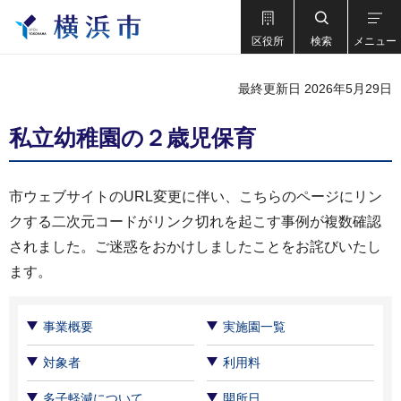
区役所
検索
メニュー
最終更新日 2026年5月29日
私立幼稚園の２歳児保育
市ウェブサイトのURL変更に伴い、こちらのページにリン
クする二次元コードがリンク切れを起こす事例が複数確認
されました。ご迷惑をおかけしましたことをお詫びいたし
ます。
事業概要
実施園一覧
対象者
利用料
多子軽減について
開所日