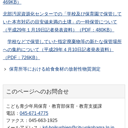
469KB）
北部汚泥資源化センターでの「学校及び保育園で保管して
いた本市対応の目安値未満の土壌」の一時保管について
（平成29年１月19日記者発表資料）（PDF：480KB）
学校などで保管していた指定廃棄物等の新たな保管場所
への集約について（平成29年４月10日記者発表資料）
（PDF：726KB）
保育所等における給食食材の放射性物質測定
このページへのお問合せ
こども青少年局保育・教育部保育・教育支援課
電話：
045-671-4775
ファクス：045-663-1925
メールアドレス：
kd-hoikushien@city.yokohama.lg.jp