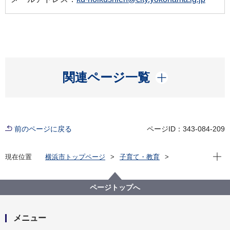
開く
関連ページ一覧
前のページに戻る
ページID：343-084-209
現在位
現在位置
横浜市トップページ
子育て・教育
保育・幼児教育
保育所・保育施設
保育所等の利用
保育所に関する情報
放射線測定・対応状況
ページトップへ
保育所等における放射線対応状況
保育所等における放射線対応状況
メニュー