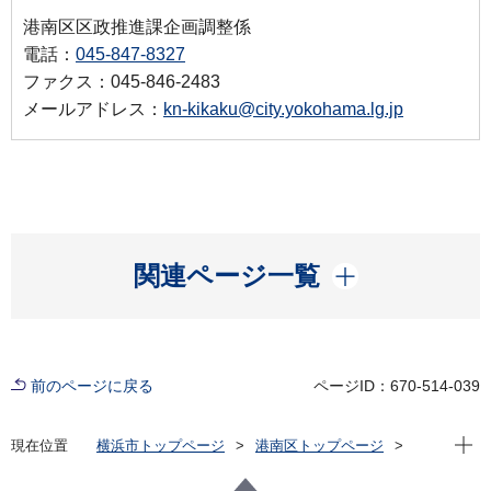
港南区区政推進課企画調整係
電話：
045-847-8327
ファクス：045-846-2483
メールアドレス：
kn-kikaku@city.yokohama.lg.jp
開く
関連ページ一覧
前のページに戻る
ページID：670-514-039
現在位
現在位置
横浜市トップページ
港南区トップページ
区の紹介
地産地消
地産地消啓発動画