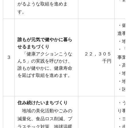
がるような取組を進めま
す。
・健
進事
誰もが元気で健やかに暮ら
・地
せるまちづくり
・「
「健康アクションこうな
２２，３０５
３
事業
ん５」の実践を呼びかけ、
千円
・高
誰もが健やかに、健康寿命
・地
を延ばす取組を進めます。
・地
・区
住み続けたいまちづくり
・う
地域の美化活動やごみの
り事
減量化、食品ロス削減、プ
・ヨ
ラスチック対策、地球温暖
・歩