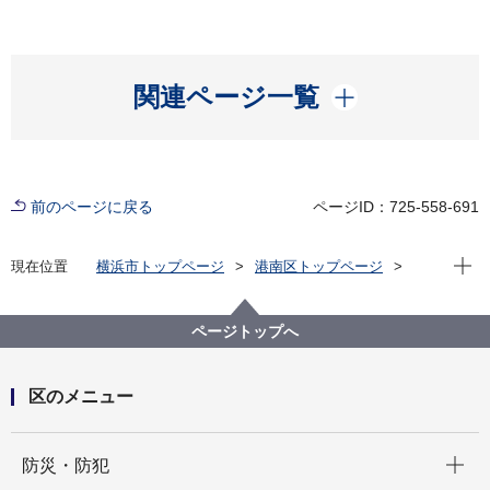
開く
関連ページ一覧
前のページに戻る
ページID：725-558-691
現在位
現在位置
横浜市トップページ
港南区トップページ
区政情報
運営方針・予算
予算・主要事業
令和４年度 港南区個性ある区づくり推進費
ページトップへ
区のメニュー
開く
防災・防犯