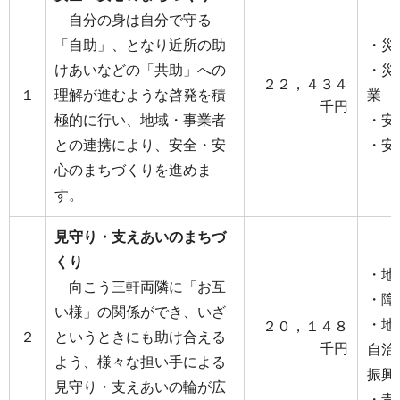
自分の身は自分で守る
「自助」、となり近所の助
・災
けあいなどの「共助」への
・災
２２，４３４
１
理解が進むような啓発を積
業
千円
極的に行い、地域・事業者
・安
との連携により、安全・安
・安
心のまちづくりを進めま
す。
見守り・支えあいのまちづ
くり
・地
向こう三軒両隣に「お互
・障
い様」の関係ができ、いざ
・地
２０，１４８
２
というときにも助け合える
千円
自治
よう、様々な担い手による
振興
見守り・支えあいの輪が広
・青