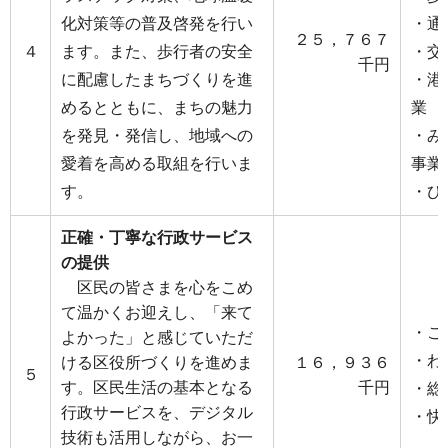
化対策等の普及啓発を行い
・通
２５，７６７
４
ます。また、歩行者の安全
・交
千円
に配慮したまちづくりを進
・港
めるとともに、まちの魅力
業
を発見・発信し、地域への
・み
愛着を高める取組を行いま
事業
す。
・ひ
正確・丁寧な行政サービス
の提供
区民の皆さまを心をこめ
て温かくお迎えし、「来て
・こ
よかった」と感じていただ
・わ
ける区役所づくりを進めま
１６，９３６
５
す。区民生活の基本となる
千円
・総
行政サービスを、デジタル
・快
技術も活用しながら、お一