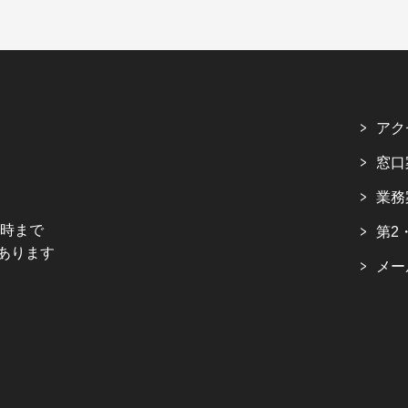
アク
窓口
業務
5時まで
第2
あります
メー