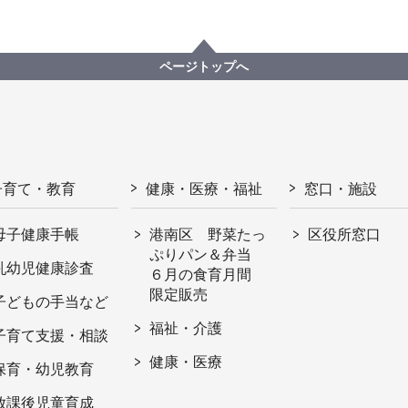
ページトップへ
子育て・教育
健康・医療・福祉
窓口・施設
母子健康手帳
港南区 野菜たっ
区役所窓口
ぷりパン＆弁当
乳幼児健康診査
６月の食育月間
限定販売
子どもの手当など
福祉・介護
子育て支援・相談
健康・医療
保育・幼児教育
放課後児童育成