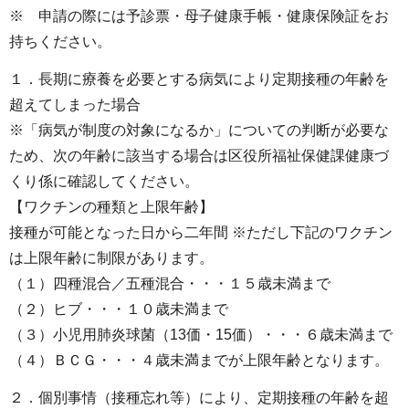
※ 申請の際には予診票・母子健康手帳・健康保険証をお
持ちください。
１．長期に療養を必要とする病気により定期接種の年齢を
超えてしまった場合
※「病気が制度の対象になるか」についての判断が必要な
ため、次の年齢に該当する場合は区役所福祉保健課健康づ
くり係に確認してください。
【ワクチンの種類と上限年齢】
接種が可能となった日から二年間 ※ただし下記のワクチン
は上限年齢に制限があります。
（１）四種混合／五種混合・・・１５歳未満まで
（２）ヒブ・・・１０歳未満まで
（３）小児用肺炎球菌（13価・15価）・・・６歳未満まで
（４）ＢＣＧ・・・４歳未満までが上限年齢となります。
２．個別事情（接種忘れ等）により、定期接種の年齢を超