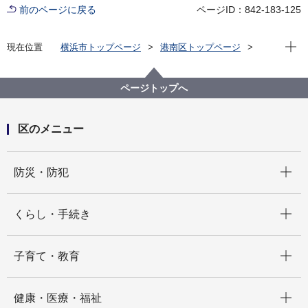
前のページに戻る
ページID：842-183-125
現在位
現在位置
横浜市トップページ
港南区トップページ
健康・医療・福祉
健康・医療
予防接種・感染症
予防接種
ページトップへ
区のメニュー
開く
防災・防犯
開く
くらし・手続き
開く
子育て・教育
開く
健康・医療・福祉