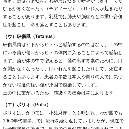
通常、熱は出ません。乳幼児はせきで呼吸ができず、くち
びるが青くなったり（チアノーゼ）、けいれんが起きたり
することがあります。乳児では肺炎や脳症などの重い合併
症を起こし、命を落とすこともあります。
（ウ）破傷風（Tetanus）
破傷風菌はヒトからヒトへと感染するのではなく、土の中
にいる菌が傷口からヒトの体内に入ることによって感染し
ます。菌が体の中で増えると、菌の出す毒素のために、口
が開かなくなったり、けいれんを起こしたりして、死亡す
ることもあります。患者の半数は本人や周りの人では気づ
かない程度の軽い傷が原因で感染しています。
土の中に菌がいるため、感染する機会は常にあります。
（エ）ポリオ（Polio）
ポリオは、かつては「小児麻痺」とも呼ばれ、わが国でも
1960年代前半までは流行を繰り返していましたが、現在で
は予防接種の効果で、国内での自然感染は報告されていま