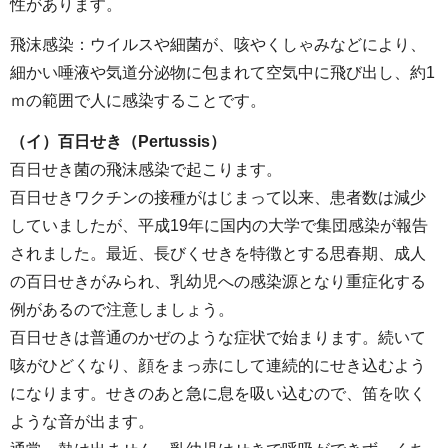
性があります。
飛沫感染：ウイルスや細菌が、咳やくしゃみなどにより、
細かい唾液や気道分泌物に包まれて空気中に飛び出し、約1
ｍの範囲で人に感染することです。
（イ）百日せき（Pertussis）
百日せき菌の飛沫感染で起こります。
百日せきワクチンの接種がはじまって以来、患者数は減少
していましたが、平成19年に国内の大学で集団感染が報告
されました。最近、長びくせきを特徴とする思春期、成人
の百日せきがみられ、乳幼児への感染源となり重症化する
例があるので注意しましょう。
百日せきは普通のかぜのような症状で始まります。続いて
咳がひどくなり、顔をまっ赤にして連続的にせき込むよう
になります。せきのあと急に息を吸い込むので、笛を吹く
ような音が出ます。