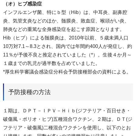
（オ）ヒブ感染症
インフルエンザ菌、特にｂ型（Hib）は、中耳炎、副鼻腔
炎、気管支炎などのほか、髄膜炎、敗血症、喉頭がい炎、
肺炎などの重篤な全身感染症を起こす原因となります。
Hib（ヒブ）による髄膜炎は、2010年以前、５歳未満人口
10万対7.1～8.3とされ、国内では年間約400人が発症し、約
11％が予後不良と推定されていました（*）。生後４か月～
１歳までの乳児が過半数を占めていました。
*厚生科学審議会感染症分科会予防接種部会の資料による。
予防接種の方法
１期は、ＤＰＴ－ＩＰＶ－Ｈｉｂ(ジフテリア・百日せき・
破傷風・ポリオ・ヒブ)五種混合ワクチン、２期は、ＤＴ(ジ
フテリア・破傷風)二種混合ワクチンを使用し、以下のとお