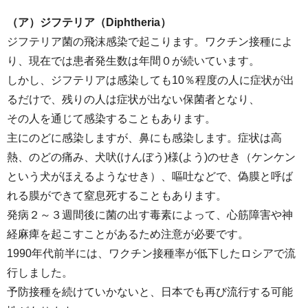
（ア）ジフテリア（Diphtheria）
ジフテリア菌の飛沫感染で起こります。ワクチン接種によ
り、現在では患者発生数は年間０が続いています。
しかし、ジフテリアは感染しても10％程度の人に症状が出
るだけで、残りの人は症状が出ない保菌者となり、
その人を通じて感染することもあります。
主にのどに感染しますが、鼻にも感染します。症状は高
熱、のどの痛み、犬吠(けんぼう)様(よう)のせき（ケンケン
という犬がほえるようなせき）、嘔吐などで、偽膜と呼ば
れる膜ができて窒息死することもあります。
発病２～３週間後に菌の出す毒素によって、心筋障害や神
経麻痺を起こすことがあるため注意が必要です。
1990年代前半には、ワクチン接種率が低下したロシアで流
行しました。
予防接種を続けていかないと、日本でも再び流行する可能