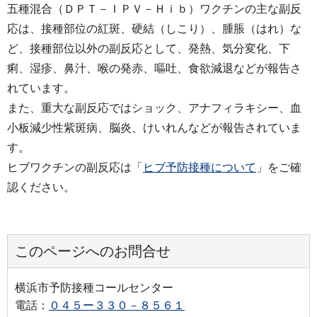
五種混合（ＤＰＴ－ＩＰＶ－Ｈｉｂ）ワクチンの主な副反
応は、接種部位の紅斑、硬結（しこり）、腫脹（はれ）な
ど、接種部位以外の副反応として、発熱、気分変化、下
痢、湿疹、鼻汁、喉の発赤、嘔吐、食欲減退などが報告さ
れています。
また、重大な副反応ではショック、アナフィラキシー、血
小板減少性紫斑病、脳炎、けいれんなどが報告されていま
す。
ヒブワクチンの副反応は「
ヒブ予防接種について
」をご確
認ください。
このページへのお問合せ
横浜市予防接種コールセンター
電話：
０４５ー３３０－８５６１