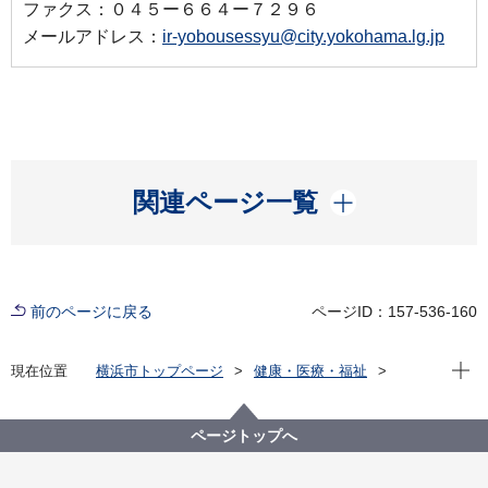
ファクス：０４５ー６６４ー７２９６
メールアドレス：
ir-yobousessyu@city.yokohama.lg.jp
開く
関連ページ一覧
前のページに戻る
ページID：157-536-160
現在位
現在位置
横浜市トップページ
健康・医療・福祉
健康・医療
予防接種・感染症
予防接種
こどもの予防接種
五種混合（四種混合）予防接種について
ページトップへ