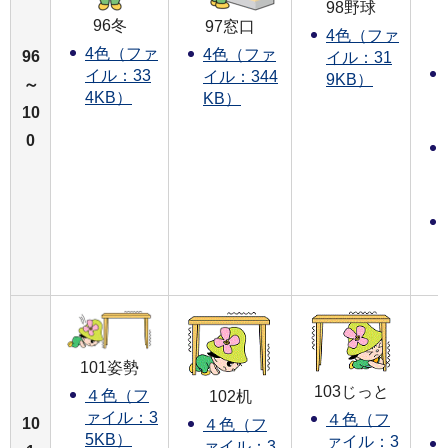
98野球
96冬
97窓口
4色（ファ
4色（ファ
4色（ファ
96
イル：31
イル：33
イル：344
9KB）
～
4KB）
KB）
10
0
101姿勢
103じっと
４色（フ
102机
ァイル：3
４色（フ
10
４色（フ
5KB）
ァイル：3
ァイル：3