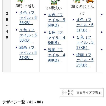
36引っ越し
38犬のおさん
37手洗い
４色（フ
ぽ
3
４色（フ
ァイル：6
6
４色（フ
ァイル：5
56KB）
ァイル：6
60KB）
～
１色（フ
31KB）
4
１色（フ
ァイル：5
0
１色（フ
ァイル：4
30KB）
ァイル：5
84KB）
線画（フ
17KB）
線画（フ
ァイル：5
線画（フ
ァイル：4
37KB）
ァイル：5
90KB）
25KB）
画面サイズで表示
デザイン一覧（41～80）