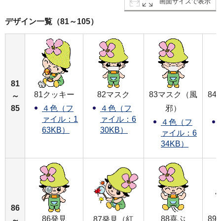
画面サイズで表示
デザイン一覧（81～105）
81
81クッキー
82マスク
83マスク（風
8
～
85
邪）
４色（フ
４色（フ
ァイル：1
ァイル：6
４色（フ
63KB）
30KB）
ァイル：6
34KB）
86
86発見
88喜ぶ
8
87発見（紅
～