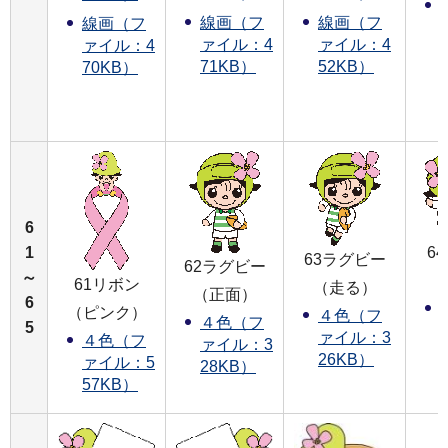
線画（フ
線画（フ
線画（フ
ァイル：4
ァイル：4
ァイル：4
71KB）
52KB）
70KB）
6
1
6
63ラグビー
62ラグビー
～
（
61リボン
（走る）
（正面）
6
（ピンク）
４色（フ
４色（フ
5
ァイル：3
４色（フ
ァイル：3
26KB）
ァイル：5
28KB）
57KB）