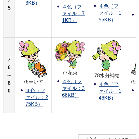
7
3KB）
４色（フ
４色（フ
5
ァイル：1
ァイル：7
55KB）
1KB）
7
6
77花束
～
78水分補給
４色（フ
76車いす
79
8
４色（フ
ァイル：3
４色（フ
0
ァイル：1
66KB）
ァイル：2
46KB）
75KB）