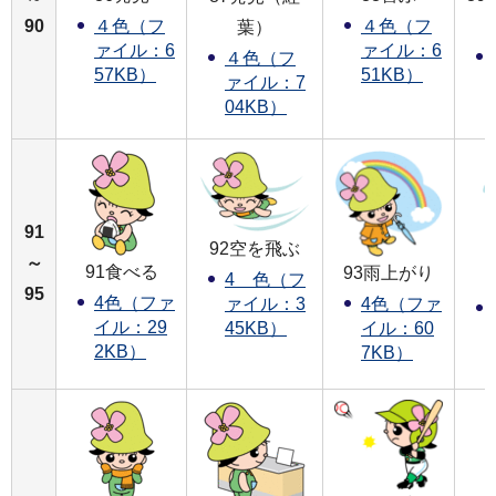
90
４色（フ
４色（フ
葉）
ァイル：6
ァイル：6
４色（フ
57KB）
51KB）
ァイル：7
04KB）
91
92空を飛ぶ
～
91食べる
93雨上がり
4 色（フ
95
4色（ファ
4色（ファ
ァイル：3
イル：29
イル：60
45KB）
2KB）
7KB）