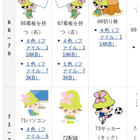
68切り株
6
66看板を持
67看板を持
69
6
４色（フ
つ（右）
つ（左）
ァイル：1
～
４色（フ
４色（フ
14KB）
7
ァイル：1
ァイル：1
0
18KB）
19KB）
１色（フ
１色（フ
ァイル：7
ァイル：7
3KB）
3KB）
7
71パソコン
1
73サッカー
7
４色（フ
～
ァイル：6
（キック）
（
72配線