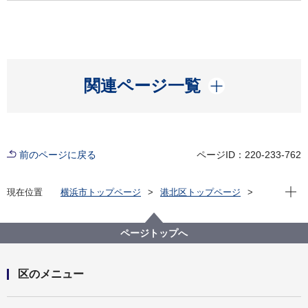
開く
関連ページ一覧
前のページに戻る
ページID：220-233-762
現在位
現在位置
横浜市トップページ
港北区トップページ
区の紹介
港北区のマスコット
港北区ミズキーのおへや(デザインのダウンロード)
ページトップへ
区のメニュー
開く