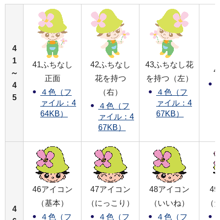
4
1
41ふちなし
42ふちなし
43ふちなし花
～
正面
花を持つ
を持つ（左）
4
（右）
４色（フ
４色（フ
5
ァイル：4
ァイル：4
４色（フ
64KB）
67KB）
ァイル：4
67KB）
46アイコン
47アイコン
48アイコン
4
（基本）
（にっこり）
（いいね）
（
4
４色（フ
４色（フ
４色（フ