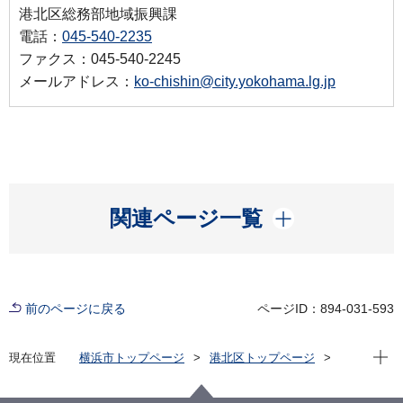
港北区総務部地域振興課
電話：
045-540-2235
ファクス：045-540-2245
メールアドレス：
ko-chishin@city.yokohama.lg.jp
開く
関連ページ一覧
前のページに戻る
ページID：894-031-593
現在位
現在位置
横浜市トップページ
港北区トップページ
窓口・施設
区民利用施設
施設ガイド－ホール・会議室