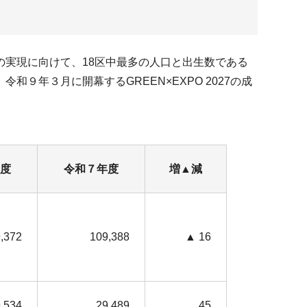
実現に向けて、18区中最多の人口と出生数である
年３月に開幕するGREEN×EXPO 2027の成
度
令和７年度
増▲減
,372
109,388
▲ 16
,534
29,489
45