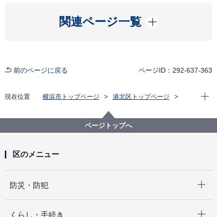
開く
関連ページ一覧
前のページに戻る
ページID：292-637-363
現在位
現在位置
横浜市トップページ
港北区トップページ
くらし・手続き
まちづくり・環境
まちづくり
各種目的別案内 まちづくり
ページトップへ
区のメニュー
開く
防災・防犯
開く
くらし・手続き