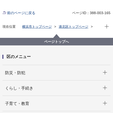
前のページに戻る
ページID：388-003-165
現在位
現在位置
横浜市トップページ
港北区トップページ
くらし・手続き
まちづくり・環境
土木事務所
港北区の公園・緑道
公園・緑道（地図検索）
ページトップへ
港北区の公園・緑道（地図検索）Ｂ－３
公園案内 鶴見川樽町公園
区のメニュー
開く
防災・防犯
開く
くらし・手続き
開く
子育て・教育