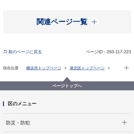
開く
関連ページ一覧
前のページに戻る
ページID：250-117-223
現在位
現在位置
横浜市トップページ
港北区トップページ
くらし・手続き
まちづくり・環境
土木事務所
港北区の公園・緑道
公園・緑道（地図検索）
ページトップへ
港北区の公園・緑道（地図検索）Ｂ－３
公園案内 綱島西六丁目公園
区のメニュー
開く
防災・防犯