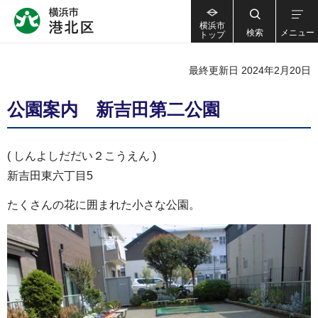
横浜市
検索
メニュー
トップ
最終更新日 2024年2月20日
公園案内 新吉田第二公園
( しんよしだだい２こうえん )
新吉田東六丁目5
たくさんの花に囲まれた小さな公園。