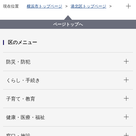
現在位
現在位置
横浜市トップページ
港北区トップページ
くらし・手続き
まちづくり・環境
土木事務所
港北区の公園・緑道
公園・緑道（地図検索）
ページトップへ
港北区の公園・緑道（地図検索）Ｂ－３
公園案内 新吉田第二公園
区のメニュー
開く
防災・防犯
開く
くらし・手続き
開く
子育て・教育
開く
健康・医療・福祉
開く
窓口・施設