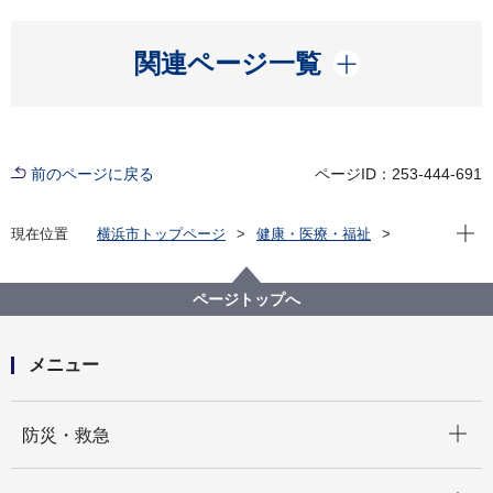
開く
関連ページ一覧
前のページに戻る
ページID：253-444-691
現在位
現在位置
横浜市トップページ
健康・医療・福祉
健康・医療
健康づくり
健康被害
旧優生保護法による優生手術等を受けた方へ
ページトップへ
メニュー
開く
防災・救急
開く