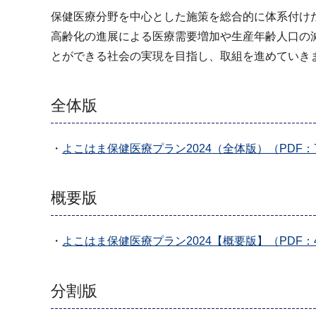
保健医療分野を中心とした施策を総合的に体系付けた
高齢化の進展による医療需要増加や生産年齢人口の減
とができる社会の実現を目指し、取組を進めていき
全体版
・
よこはま保健医療プラン2024（全体版）（PDF：7,
概要版
・
よこはま保健医療プラン2024【概要版】（PDF：4,
分割版