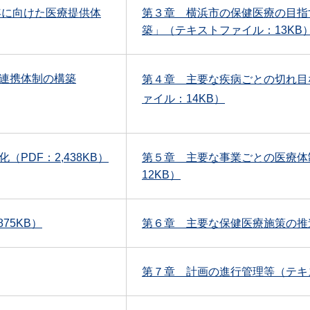
年に向けた医療提供体
第３章 横浜市の保健医療の目指
築」（テキストファイル：13KB
連携体制の構築
第４章 主要な疾病ごとの切れ目
ァイル：14KB）
PDF：2,438KB）
第５章 主要な事業ごとの医療体
12KB）
75KB）
第６章 主要な保健医療施策の推
第７章 計画の進行管理等（テキスト