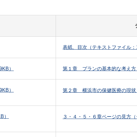
表紙、目次（テキストファイル：1
9KB）
第１章 プランの基本的な考え方
9KB）
第２章 横浜市の保健医療の現状
KB）
３・４・５・６章ページの見方（テキ