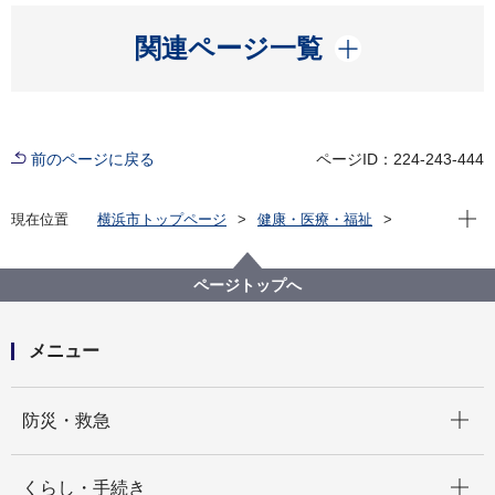
開く
関連ページ一覧
前のページに戻る
ページID：224-243-444
現在位
現在位置
横浜市トップページ
健康・医療・福祉
健康・医療
医療
医療政策
医療の国際化
ページトップへ
メニュー
開く
防災・救急
開く
くらし・手続き