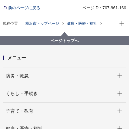
前のページに戻る
ページID：767-961-166
現在位
現在位置
横浜市トップページ
健康・医療・福祉
健康・医療
医療
がん・その他疾病等
総合的ながん対策について
若年がん患者等妊よう性温存治療に関する助成
ページトップへ
２ 凍結保存更新料の助成
メニュー
開く
防災・救急
開く
くらし・手続き
開く
子育て・教育
開く
健康・医療・福祉