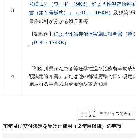
号様式）（ワード：19KB）
妊よう性温存治療実
３
書（第３号様式）」（PDF：108KB）
及び第３号
書作成料が分かる領収書等
【記載例】
妊よう性温存治療実施日証明書（第３
（PDF：133KB）
「神奈川県がん患者等妊孕性温存治療費等助成事
４
額決定通知書」または他の都道府県で国の規定に
施される事業の助成金額決定通知書
画面サイズで表示
前年度に交付決定を受けた費用（２年目以降）の申請