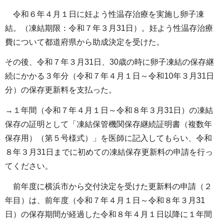
令和６年４月１日に妊よう性温存治療を実施し卵子凍
結。（凍結期限：令和７年３月31日）。妊よう性温存治療
費について都道府県から助成決定を受けた。
その後、令和７年３月31日、30歳の時に卵子凍結の保存継
続にかかる３年分（令和７年４月１日～令和10年３月31日
分）の保存更新料を支払った。
→１年間（令和７年４月１日～令和８年３月31日）の凍結
保存の証明として「凍結保管機関保存継続証明書（複数年
保存用）（第５号様式）」を医師に記入してもらい、令和
８年３月31日までに初めての凍結保存更新料の申請を行っ
てください。
前年度に横浜市から交付決定を受けた更新料の申請（２
年目）は、前年度（令和７年４月１日～令和８年３月31
日）の保存期間が経過した令和８年４月１日以降に１年間