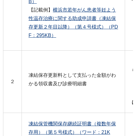
B）
【記載例】
横浜市若年がん患者等妊よう
性温存治療に関する助成申請書（凍結保
存更新２年目以降）（第４号様式）（PD
F：295KB）
凍結保存更新料として支払った金額がわ
２
かる領収書及び診療明細書
凍結保管機関保存継続証明書（複数年保
存用）（第５号様式）（ワード：21K