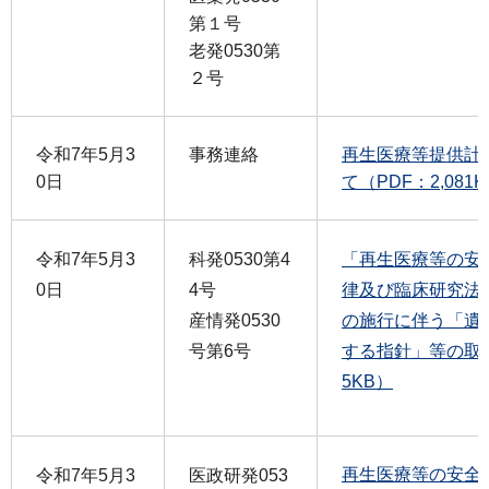
第１号
老発0530第
２号
令和7年5月3
事務連絡
再生医療等提供計
0日
て（PDF：2,081
令和7年5月3
科発0530第4
「再生医療等の安
0日
4号
律及び臨床研究法
産情発0530
の施行に伴う「遺
号第6号
する指針」等の取扱
5KB）
再生医療等の安全
令和7年5月3
医政研発053