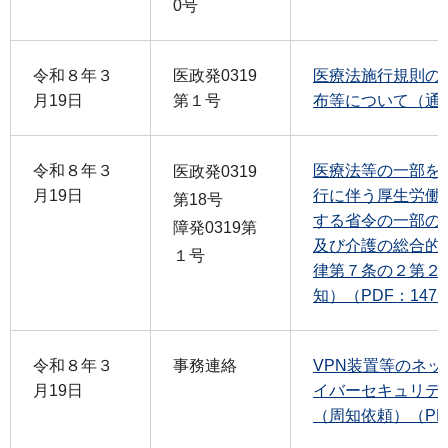
0号
令和８年３
医政発0319
医療法施行規則の
月19日
第１号
布等について（通知
令和８年３
医療法等の一部を
医政発0319
月19日
行に伴う厚生労働
第18号
する省令の一部の
障発0319第
及び介護の総合的
１号
律第７条の２第２
知）（PDF：147
令和８年３
事務連絡
VPN装置等のネ
月19日
イバーセキュリテ
（周知依頼）（PDF