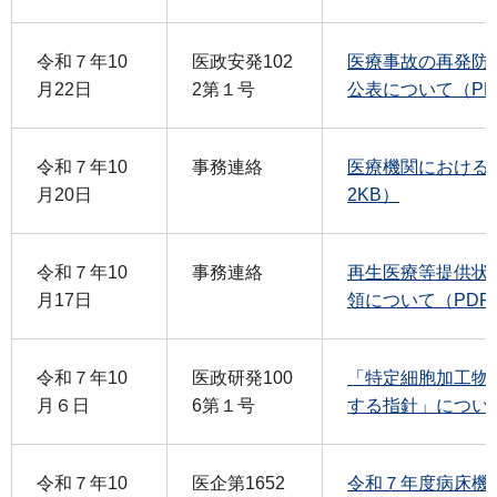
令和７年10
医政安発102
医療事故の再発防
月22日
2第１号
公表について（PD
令和７年10
事務連絡
医療機関における面
月20日
2KB）
令和７年10
事務連絡
再生医療等提供状
月17日
領について（PDF：
令和７年10
医政研発100
「特定細胞加工物
月６日
6第１号
する指針」について
令和７年10
医企第1652
令和７年度病床機