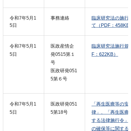
令和7年5月1
事務連絡
臨床研究法の施行
5日
て（PDF：458KB
令和7年5月1
医政産情企
臨床研究法施行規
5日
発0515第１
F：622KB）
号
医政研発051
5第６号
令和7年5月1
医政研発051
「再生医療等の安
5日
5第18号
律」、「再生医療
する法律施行令」
の確保等に関する