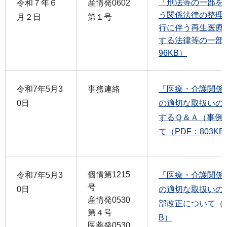
「刑法等の一部を
令和７年６
産情発0602
う関係法律の整理
月２日
第１号
行に伴う再生医療
する法律等の一部改
96KB）
令和7年5月3
事務連絡
「医療・介護関係
0日
の適切な取扱いの
するＱ＆Ａ（事例
て（PDF：803KB
個情第1215
令和7年5月3
「医療・介護関係
号
0日
の適切な取扱いの
産情発0530
部改正について（通知
第４号
B）
医薬発0530