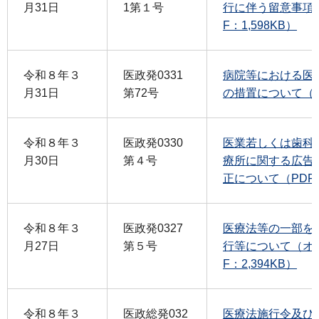
月31日
1第１号
行に伴う留意事項
F：1,598KB）
令和８年３
医政発0331
病院等における医
月31日
第72号
の措置について（PD
令和８年３
医政発0330
医業若しくは歯科
月30日
第４号
療所に関する広告
正について（PDF：
令和８年３
医政発0327
医療法等の一部を
月27日
第５号
行等について（オ
F：2,394KB）
令和８年３
医政総発032
医療法施行令及び