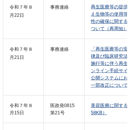
再生医療等の提供
令和７年８
事務連絡
え生物等の使用等
月22日
性の確保に関する
ついて（再周知）（
「再生医療等の安
令和７年８
事務連絡
律及び臨床研究法
月21日
施行等に伴う再生
ンライン手続サイ
公開システムにお
一部改正について（
令和７年８
医政発0815
美容医療に関する取
月15日
第21号
58KB）