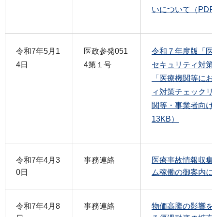
いについて（PDF：
令和7年5月1
医政参発051
令和７年度版「医
4日
4第１号
セキュリティ対策
「医療機関等にお
ィ対策チェックリ
関等・事業者向け～
13KB）
令和7年4月3
事務連絡
医療事故情報収集
0日
ム稼働の御案内につ
令和7年4月8
事務連絡
物価高騰の影響を