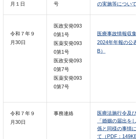
月１日
号
の実施等について（P
医政安発093
令和７年９
医療事故情報収集
0第1号
月30日
2024年年報の公表
医薬安発093
B）
0第1号
医政安発093
0第7号
医薬安発093
0第7号
医療法施行令及び
令和７年９
事務連絡
「婚姻の届出をし
月30日
係と同様の事情に
て（PDF：149KB