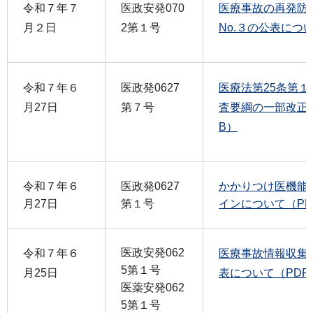
令和７年７
医政安発070
医療事故の再発防
月２日
2第１号
No.３の公表につい
令和７年６
医政発0627
医療法第25条第
月27日
第７号
査要綱の一部改正につ
B）
令和７年６
医政発0627
かかりつけ医機能
月27日
第１号
インについて（PDF
医政安発062
令和７年６
医療事故情報収集
5第１号
月25日
表について（PDF：
医薬安発062
5第１号