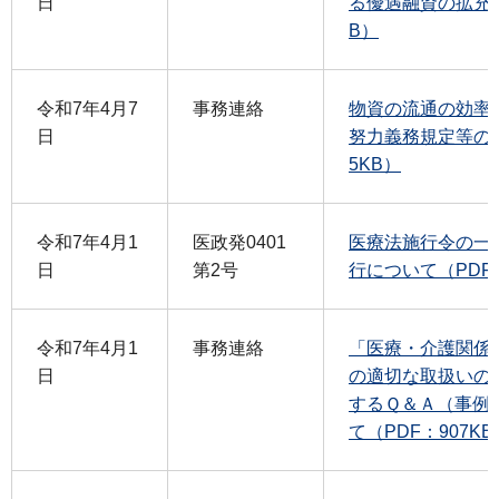
日
る優遇融資の拡充に
B）
令和7年4月7
事務連絡
物資の流通の効率
日
努力義務規定等の施
5KB）
令和7年4月1
医政発0401
医療法施行令の一
日
第2号
行について（PDF：
令和7年4月1
事務連絡
「医療・介護関係
日
の適切な取扱いの
するＱ＆Ａ（事例
て（PDF：907KB