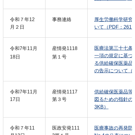
令和７年12
事務連絡
厚生労働科学研究
月２日
いて（PDF：261
医療法第三十七条
令和7年11月
産情発1118
一項の規定に基づ
18日
第１号
る供給確保医薬品
の告示について（PD
令和7年11月
産情発1117
供給確保医薬品等
17日
第３号
図るための指針の告
3KB）
令和７年11
医政安発111
医療事故の再発防