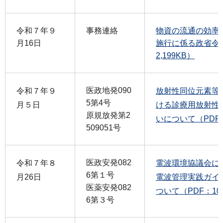
令和７年９
事務連絡
物資の流通の効率
月16日
施行に係る政省令
2,199KB）
医政地発090
令和７年９
放射性同位元素等
5第4号
月５日
ける診療用放射性
原規放発第2
いについて（PDF：
509051号
医政安発082
令和７年８
電波環境協議会に
6第１号
月26日
電波管理実践ガイ
医薬安発082
ついて（PDF：10,
6第３号