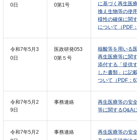
に基づく再生医療
0日
0第1号
換え生物等の使用
様性の確保に関す
について（PDF：5
核酸等を用いる医
令和7年5月3
医政研発053
再生医療等に関す
0日
0第５号
添付する「提供す
した書類」に記載
ついて（PDF：63
令和7年5月2
事務連絡
再生医療等の安全
9日
等に関するQ&Aにつ
令和7年5月2
事務連絡
再生医療等の安全