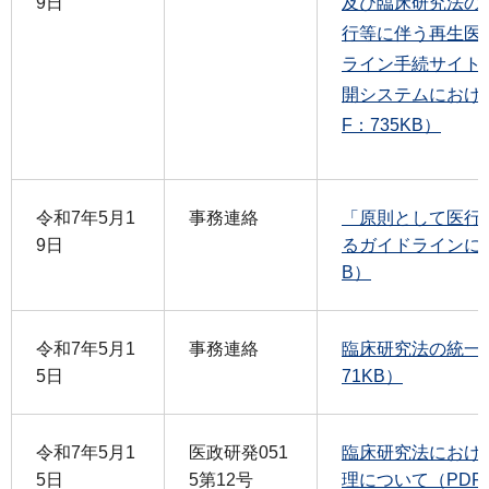
9日
及び臨床研究法の
行等に伴う再生医
ライン手続サイト
開システムにおけ
F：735KB）
令和7年5月1
事務連絡
「原則として医行
9日
るガイドラインについ
B）
令和7年5月1
事務連絡
臨床研究法の統一書
5日
71KB）
令和7年5月1
医政研発051
臨床研究法におけ
5日
5第12号
理について（PDF：