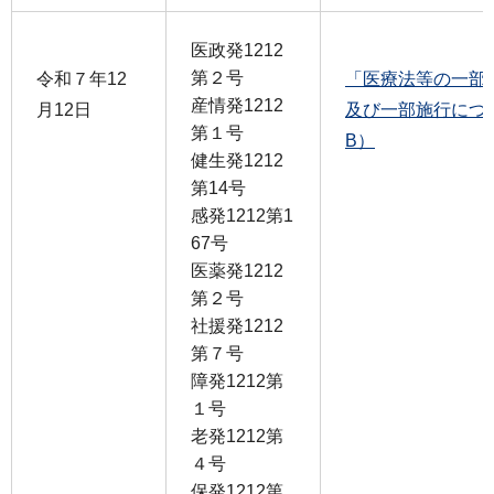
医政発1212
第２号
令和７年12
「医療法等の一部
産情発1212
月12日
及び一部施行について
第１号
B）
健生発1212
第14号
感発1212第1
67号
医薬発1212
第２号
社援発1212
第７号
障発1212第
１号
老発1212第
４号
保発1212第