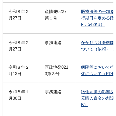
令和８年２
産情発0227
医療法等の一部を
月27日
第１号
行期日を定める政
F：542KB）
令和８年２
事務連絡
かかりつけ医機能
月27日
ついて（依頼）（PD
令和８年２
医政地発021
病院等において把
月13日
3第３号
化について（PDF：
令和８年１
事務連絡
物価高騰の影響を
月30日
器購入資金の創設に
B）