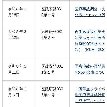
令和８年３
医政安発031
医療事故調査・支援
月18日
8第１号
公表について（PD
令和８年３
医政研発031
再生医療等の安全
月12日
2第２号
に基づき再生医療
療機関が留意すべ
起）（PDF：202
令和８年３
医政安発031
医療事故の再発防
月11日
1第１号
No.5の公表について
令和８年３
医政研発030
「臍帯血プライベ
月６日
6第１号
生医療等提供計画
一部改正について（P