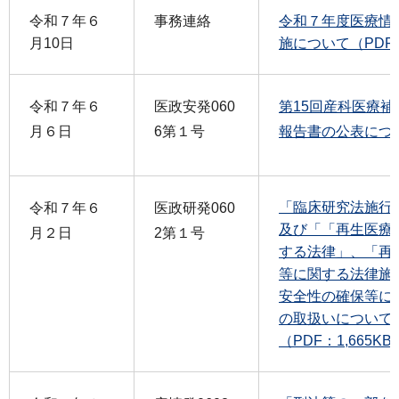
令和７年６
事務連絡
令和７年度医療情
月10日
施について（PDF：
令和７年６
医政安発060
第15回産科医療
月６日
6第１号
報告書の公表につい
「臨床研究法施行
令和７年６
医政研発060
及び「「再生医療
月２日
2第１号
する法律」、「再
等に関する法律施
安全性の確保等に
の取扱いについて
（PDF：1,665KB