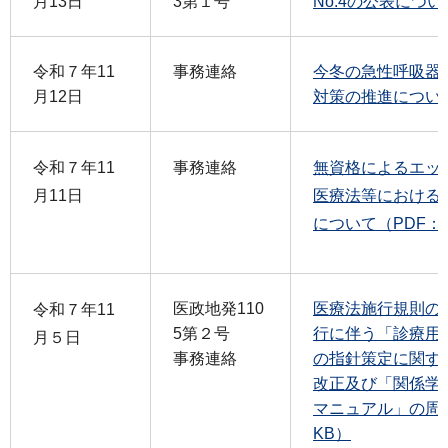
月13日
3第１号
No.4の公表につい
令和７年11
事務連絡
今冬の急性呼吸器感
月12日
対策の推進について（
令和７年11
事務連絡
無資格によるエッ
月11日
医療法等における
について（PDF：3
医政地発110
医療法施行規則の
令和７年11
5第２号
行に伴う「診療用
月５日
事務連絡
の指針策定に関す
改正及び「関係学
マニュアル」の周知
KB）