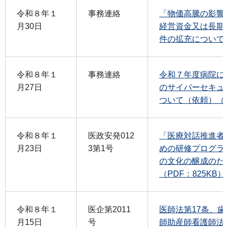
令和８年１
事務連絡
「物価高騰の影響
月30日
経営資金又は長期
件の拡充について（
令和８年１
事務連絡
令和７年度病院に
月27日
のサイバーセキュ
ついて（依頼）（PD
令和８年１
医政安発012
「医療対話推進者
月23日
3第1号
めの研修プログラ
の文化の醸成のた
（PDF：825KB）
令和８年１
医企第2011
医師法第17条、歯
月15日
号
師助産師看護師法