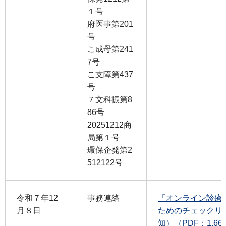
１号
府医事第201
号
こ成母第241
7号
こ支障第437
号
７文科振第8
86号
20251212商
局第１号
環保企発第2
512122号
令和７年12
事務連絡
「オンライン診療
月８日
ためのチェックリ
知）（PDF：1,66