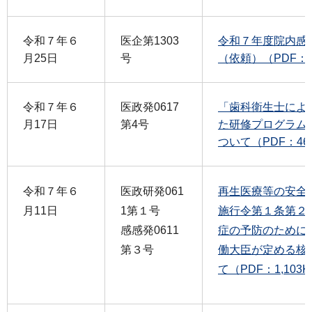
令和７年６
医企第1303
令和７年度院内感
月25日
号
（依頼）（PDF：6
令和７年６
医政発0617
「歯科衛生士によ
月17日
第4号
た研修プログラム
ついて（PDF：46
令和７年６
医政研発061
再生医療等の安全
月11日
1第１号
施行令第１条第２
感感発0611
症の予防のために
第３号
働大臣が定める核
て（PDF：1,103