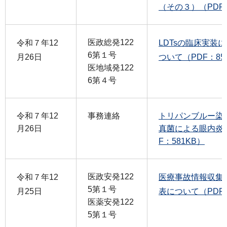
（その３）（PDF：
医政総発122
令和７年12
LDTsの臨床実装
6第１号
月26日
ついて（PDF：85
医地域発122
6第４号
令和７年12
事務連絡
トリパンブルー染
月26日
真菌による眼内炎
F：581KB）
医政安発122
令和７年12
医療事故情報収集
5第１号
月25日
表について（PDF：
医薬安発122
5第１号