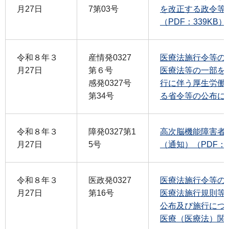
月27日
7第03号
を改正する政令等
（PDF：339KB）
令和８年３
産情発0327
医療法施行令等の
月27日
第６号
医療法等の一部を
感発0327号
行に伴う厚生労働
第34号
る省令等の公布につ
令和８年３
障発0327第1
高次脳機能障害者
月27日
5号
（通知）（PDF：2
令和８年３
医政発0327
医療法施行令等の
月27日
第16号
医療法施行規則等
公布及び施行につ
医療（医療法）関係