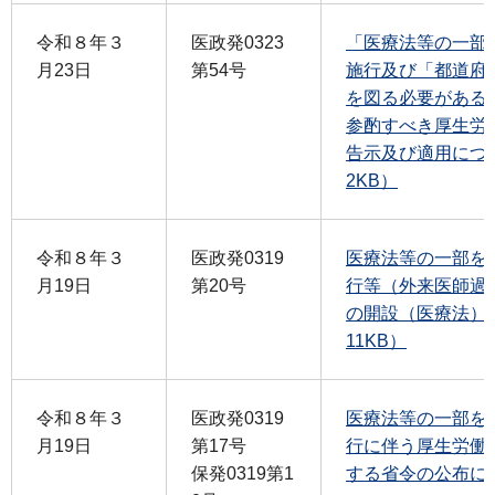
令和８年３
医政発0323
「医療法等の一部
月23日
第54号
施行及び「都道府
を図る必要がある
参酌すべき厚生労
告示及び適用につい
2KB）
令和８年３
医政発0319
医療法等の一部を
月19日
第20号
行等（外来医師過
の開設（医療法）関
11KB）
令和８年３
医政発0319
医療法等の一部を
月19日
第17号
行に伴う厚生労働
保発0319第1
する省令の公布につ