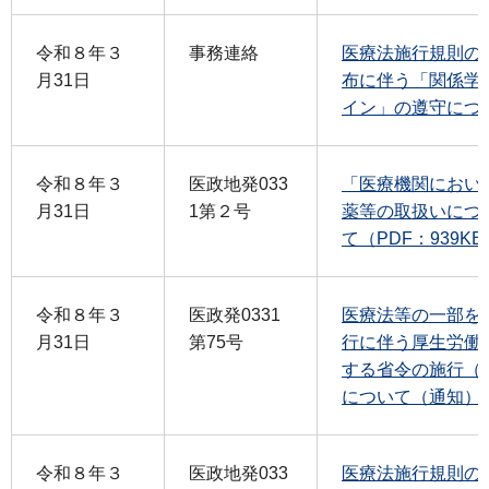
令和８年３
事務連絡
医療法施行規則の
月31日
布に伴う「関係学
イン」の遵守につい
令和８年３
医政地発033
「医療機関におい
月31日
1第２号
薬等の取扱いにつ
て（PDF：939KB
令和８年３
医政発0331
医療法等の一部を
月31日
第75号
行に伴う厚生労働
する省令の施行（
について（通知）（P
令和８年３
医政地発033
医療法施行規則の