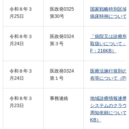
令和８年３
医政発0325
国家戦略特別区域
月25日
第30号
病床特例について（
令和８年３
医政発0324
「病院又は診療所
月24日
第３号
取扱いについて」
F：216KB）
令和８年３
医政発0324
医療法施行規則の
月24日
第１号
布等について（PDF
令和８年３
事務連絡
地域診療情報連携
月23日
システムのクラウ
周知依頼について（
KB）