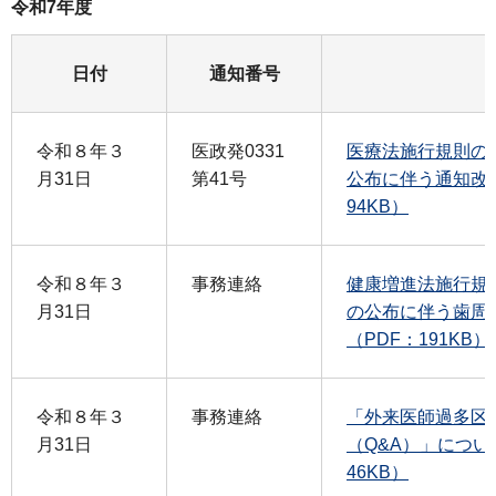
令和7年度
日付
通知番号
令和８年３
医政発0331
医療法施行規則の
月31日
第41号
公布に伴う通知改正
94KB）
令和８年３
事務連絡
健康増進法施行規
月31日
の公布に伴う歯周
（PDF：191KB）
令和８年３
事務連絡
「外来医師過多区
月31日
（Q&A）」につい
46KB）