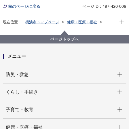
前のページに戻る
ページID：497-420-006
現在位
現在位置
横浜市トップページ
健康・医療・福祉
健康・医療
衛生研究所
薬事情報
クスリの正しい使い方、知っていますか？
ページトップへ
メニュー
開く
防災・救急
開く
くらし・手続き
開く
子育て・教育
開く
健康・医療・福祉