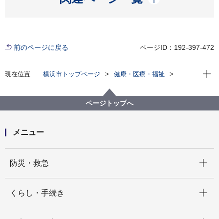
前のページに戻る
ページID：192-397-472
現在位
現在位置
横浜市トップページ
健康・医療・福祉
健康・医療
衛生研究所
保健情報
保健統計資料の活用
保健指標の特徴
ページトップへ
メニュー
開く
防災・救急
開く
くらし・手続き
開く