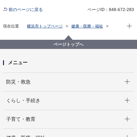
前のページに戻る
ページID：848-672-283
現在位
現在位置
横浜市トップページ
健康・医療・福祉
健康・医療
衛生研究所
検査情報月報
2023年 検査情報月報
検査情報月報2023年9月号
ページトップへ
メニュー
開く
防災・救急
開く
くらし・手続き
開く
子育て・教育
開く