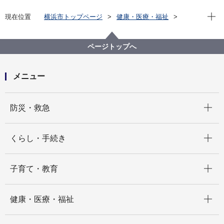
現在位
現在位置
横浜市トップページ
健康・医療・福祉
健康・医療
衛生研究所
検査情報月報
2023年 検査情報月報
検査情報月報2023年2月号
ページトップへ
メニュー
開く
防災・救急
開く
くらし・手続き
開く
子育て・教育
開く
健康・医療・福祉
開く